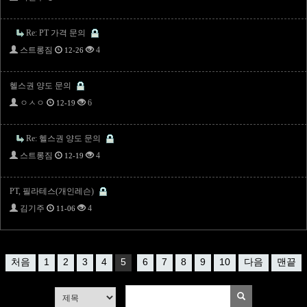
Re: PT 가격 문의
스트롱짐
4
12-26
헬스권 양도 문의
ㅇㅅㅇ
6
12-19
Re: 헬스권 양도 문의
스트롱짐
4
12-19
PT, 필라테스(개인레슨)
김기주
4
11-06
처음
1
2
3
4
5
6
7
8
9
10
다음
맨끝