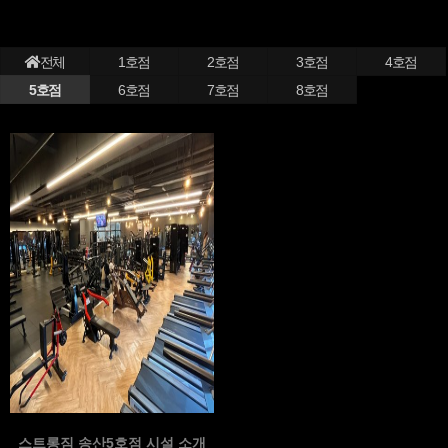
전체
1호점
2호점
3호점
4호점
5호점
6호점
7호점
8호점
스트롱짐 송산5호점 시설 소개