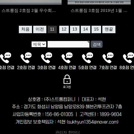
스트롱짐 2호점 2월 우수회원 이진경 회원님
스트롱짐 3호점 2019년 1월 우수회원님
처음
이전
11
12
13
14
15
맨끝
관리자 한마디